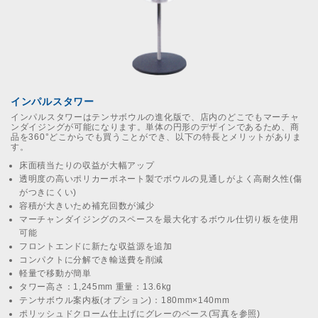
インパルスタワー
インパルスタワーはテンサボウルの進化版で、店内のどこでもマーチャ
ンダイジングが可能になります。単体の円形のデザインであるため、商
品を360°どこからでも買うことができ、以下の特長とメリットがありま
す。
床面積当たりの収益が大幅アップ
透明度の高いポリカーボネート製でボウルの見通しがよく高耐久性(傷
がつきにくい)
容積が大きいため補充回数が減少
マーチャンダイジングのスペースを最大化するボウル仕切り板を使用
可能
フロントエンドに新たな収益源を追加
コンパクトに分解でき輸送費を削減
軽量で移動が簡単
タワー高さ：1,245mm 重量：13.6kg
テンサボウル案内板(オプション)：180mm×140mm
ポリッシュドクローム仕上げにグレーのベース(写真を参照)